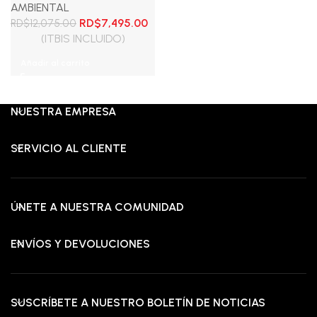
AMBIENTAL
El
El
RD$
7,495.00
RD$
12,075.00
precio
precio
(ITBIS INCLUIDO)
original
actual
Añadir al carrito
era:
es:
RD$12,075.00.
RD$7,495.00.
NUESTRA EMPRESA
SERVICIO AL CLIENTE
ÚNETE A NUESTRA COMUNIDAD
ENVÍOS Y DEVOLUCIONES
SUSCRÍBETE A NUESTRO BOLETÍN DE NOTICIAS