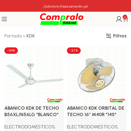
¡Solicita tu financiamiento ya!
0
Filtros
Portada
»
KDK
-40%
-27%
ABANICO KDK DE TECHO
ABANICO KDK ORBITAL DE
B56XL/N56LG *BLANCO*
TECHO 16″ M40R *145*
ELECTRODOMESTICOS
,
ELECTRODOMESTICOS
,