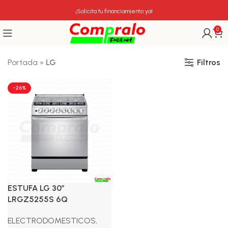
¡Solicita tu financiamiento ya!
0
Filtros
Portada
»
LG
-26%
ESTUFA LG 30″
LRGZ5255S 6Q
ELECTRODOMESTICOS
,