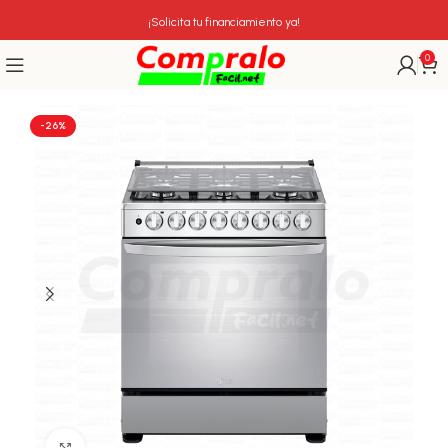
¡Solicita tu financiamiento ya!
0
-26%
Click para agrandar