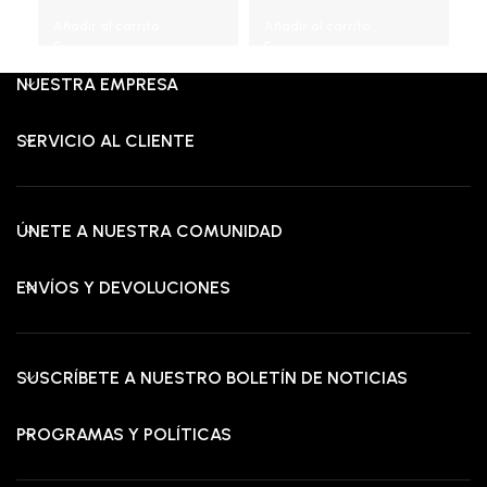
original
actual
original
actual
ori
Añadir al carrito
Añadir al carrito
A
era:
es:
era:
es:
era
RD$29,995.00.
RD$16,995.00.
RD$25,000.00.
RD$9,195.00.
RD$
NUESTRA EMPRESA
SERVICIO AL CLIENTE
ÚNETE A NUESTRA COMUNIDAD
ENVÍOS Y DEVOLUCIONES
SUSCRÍBETE A NUESTRO BOLETÍN DE NOTICIAS
PROGRAMAS Y POLÍTICAS