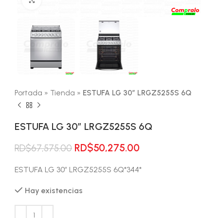
Portada
»
Tienda
»
ESTUFA LG 30″ LRGZ5255S 6Q
ESTUFA LG 30″ LRGZ5255S 6Q
El
El
RD$
50,275.00
RD$
67,575.00
precio
precio
original
actual
ESTUFA LG 30″ LRGZ5255S 6Q*344*
era:
es:
Hay existencias
RD$67,575.00.
RD$50,275.00.