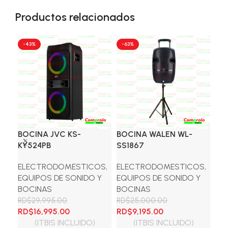
Productos relacionados
-43%
-63%
-3
BOCINA JVC KS-
BOCINA WALEN WL-
LI
KY524PB
SS1867
BL
ELECTRODOMESTICOS
,
ELECTRODOMESTICOS
,
EL
EQUIPOS DE SONIDO Y
EQUIPOS DE SONIDO Y
LI
BOCINAS
BOCINAS
BA
RD$
29,995.00
RD$
25,000.00
RD
El
El
El
El
El
RD$
16,995.00
RD$
9,195.00
RD
precio
precio
precio
precio
pre
(ITBIS INCLUIDO)
(ITBIS INCLUIDO)