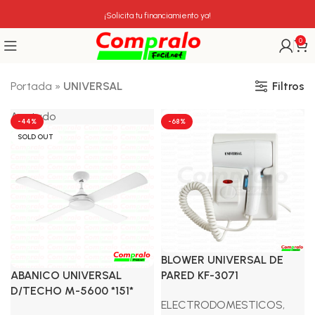
¡Solicita tu financiamiento ya!
0
Filtros
Portada
»
UNIVERSAL
Agotado
-44%
-68%
SOLD OUT
BLOWER UNIVERSAL DE
ABANICO UNIVERSAL
PARED KF-3071
D/TECHO M-5600 *151*
ELECTRODOMESTICOS
,