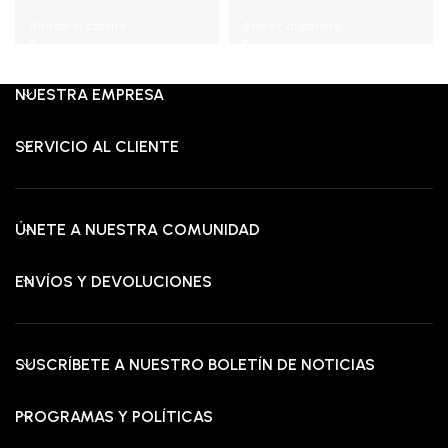
original
actual
original
act
Añadir al carrito
Añadir al carrito
era:
es:
era:
es:
RD$5,000.00.
RD$2,675.00.
RD$8,750.00.
RD$
NUESTRA EMPRESA
SERVICIO AL CLIENTE
ÚNETE A NUESTRA COMUNIDAD
ENVÍOS Y DEVOLUCIONES
SUSCRÍBETE A NUESTRO BOLETÍN DE NOTICIAS
PROGRAMAS Y POLÍTICAS