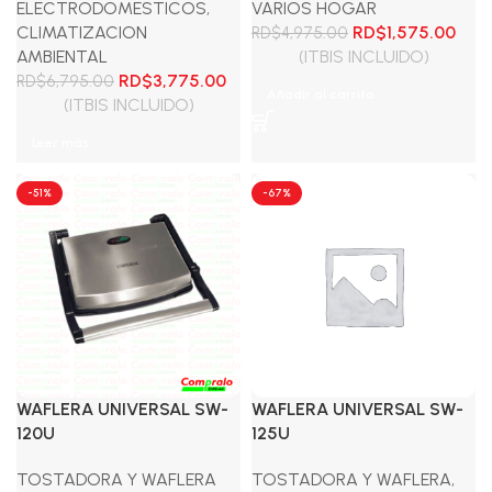
ELECTRODOMESTICOS
,
VARIOS HOGAR
El
El
CLIMATIZACION
RD$
1,575.00
RD$
4,975.00
precio
prec
AMBIENTAL
(ITBIS INCLUIDO)
El
El
original
actu
RD$
3,775.00
RD$
6,795.00
Añadir al carrito
precio
precio
era:
es:
(ITBIS INCLUIDO)
original
actual
RD$4,975.00.
RD$1
Leer más
era:
es:
RD$6,795.00.
RD$3,775.00.
-51%
-67%
WAFLERA UNIVERSAL SW-
WAFLERA UNIVERSAL SW-
120U
125U
TOSTADORA Y WAFLERA
TOSTADORA Y WAFLERA
,