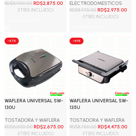
El
El
RD$
2,875.00
ELECTRODOMESTICOS
RD$
5,900.00
precio
precio
El
El
(ITBIS INCLUIDO)
RD$
2,975.00
RD$
8,975.00
original
actual
precio
prec
(ITBIS INCLUIDO)
Añadir al carrito
era:
es:
original
act
Añadir al carrito
RD$5,900.00.
RD$2,875.00.
era:
es:
RD$8,975.00.
RD$2
-47%
-49%
WAFLERA UNIVERSAL SW-
WAFLERA UNIVERSAL SW-
130U
135U
TOSTADORA Y WAFLERA
TOSTADORA Y WAFLERA
El
El
El
El
RD$
2,675.00
RD$
4,475.00
RD$
5,000.00
RD$
8,750.00
precio
precio
precio
prec
(ITBIS INCLUIDO)
(ITBIS INCLUIDO)