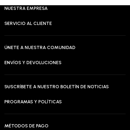
RD$6,975.00.
RD$3,595.00.
RD$
NUESTRA EMPRESA
SERVICIO AL CLIENTE
ÚNETE A NUESTRA COMUNIDAD
ENVÍOS Y DEVOLUCIONES
SUSCRÍBETE A NUESTRO BOLETÍN DE NOTICIAS
PROGRAMAS Y POLÍTICAS
MÉTODOS DE PAGO