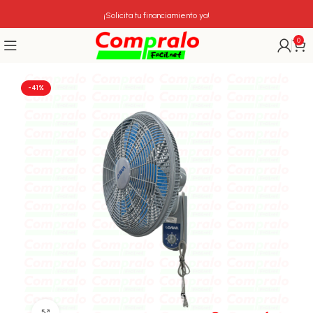
¡Solicita tu financiamiento ya!
0
-41%
Click para agrandar