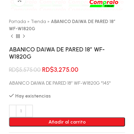
Portada
»
Tienda
»
ABANICO DAIWA DE PARED 18″
WF-W1820G
ABANICO DAIWA DE PARED 18″ WF-
W1820G
El
El
RD$
3,275.00
RD$
5,575.00
precio
precio
original
actual
ABANICO DAIWA DE PARED 18″ WF-W1820G *145*
era:
es:
Hay existencias
RD$5,575.00.
RD$3,275.00.
Añadir al carrito