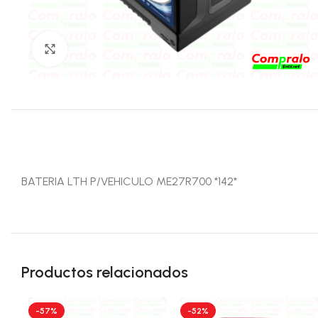
Click para agrandar
BATERIA LTH P/VEHICULO ME27R700 *142*
Productos relacionados
-57%
-52%