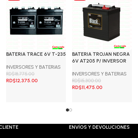
BATERIA TRACE 6V T-235
BATERIA TROJAN NEGRA
6V AT205 P/ INVERSOR
INVERSORES Y BATERIAS
INVERSORES Y BATERIAS
RD$
18,775.00
El
El
El
RD$
12,375.00
RD$
15,300.00
precio
precio
precio
El
El
RD$
11,475.00
actual
original
actual
precio
precio
Añadir al carrito
es:
era:
es:
original
actual
Añadir al carrito
RD$9,575.00.
RD$18,775.00.
RD$12,375.00.
era:
es:
RD$15,300.00.
RD$11,475.00.
CLIENTE
ENVÍOS Y DEVOLUCIONES