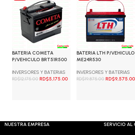
BATERIA COMETA
BATERIA LTH P/VEHICULO
P/VEHICULO BRT51R500
ME24R530
INVERSORES Y BATERIAS
INVERSORES Y BATERIAS
El
El
El
RD$
5,175.00
RD$
9,575.00
RD$
12,175.00
RD$
19,875.00
precio
precio
precio
original
actual
original
Añadir al carrito
Añadir al carrito
era:
es:
era:
RD$12,175.00.
RD$5,175.00.
RD$19,875.00.
NUESTRA EMPRESA
SERVICIO AL 