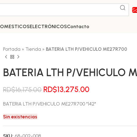
So
DOMESTICOS
ELECTRÓNICOS
Contacto
Portada
»
Tienda
»
BATERIA LTH P/VEHICULO ME27R700
BATERIA LTH P/VEHICULO 
El
El
RD$
13,275.00
RD$
16,175.00
precio
precio
BATERIA LTH P/VEHICULO ME27R700 *142*
original
actual
era:
es:
Sin existencias
RD$16,175.00.
RD$13,275.00.
SKU:
68-002-008