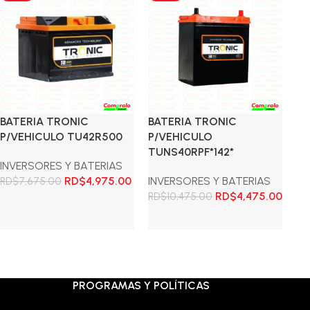
S
BATERIA TRONIC
BATERIA TRONIC
P/VEHICULO TU42R500
P/VEHICULO
IN
TUNS40RPF*142*
EL
INVERSORES Y BATERIAS
El
El
RD$
4,975.00
INVERSORES Y BATERIAS
IN
RD$
7,675.00
precio
precio
El
El
RD$
4,475.00
RD$
10,475.00
RD
original
actual
precio
preci
El
R
Añadir al carrito
era:
es:
original
actua
pr
Añadir al carrito
RD$7,675.00.
RD$4,975.00.
era:
es:
ori
RD$10,475.00.
RD$4,
era
RD
PROGRAMAS Y POLÍTICAS