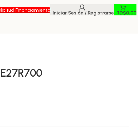
licitud Financiamiento
Iniciar Sesión / Registrarse
RD$
0.00
ME27R700