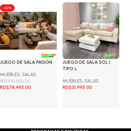
-22%
-
JUEGO DE SALA PASIÓN
JUEGO DE SALA SOL |
ME
TIPO L
MUEBLES
,
SALAS
SA
MUEBLES
,
SALAS
RD$
100,550.00
RD
El
El
El
RD$
78,495.00
RD$
31,995.00
R
precio
precio
pr
original
actual
ori
Añadir al carrito
Añadir al carrito
A
era:
es:
era
RD$100,550.00.
RD$78,495.00.
RD