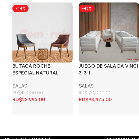
-44%
-45%
BUTACA ROCHE
JUEGO DE SALA DA VINCI
ESPECIAL NATURAL
3-3-1
SALAS
SALAS
RD$
43,000.00
RD$
170,000.00
El
El
El
El
RD$
23,995.00
RD$
93,475.00
precio
precio
precio
precio
original
actual
original
actual
Añadir al carrito
Añadir al carrito
era:
es:
era:
es:
RD$43,000.00.
RD$23,995.00.
RD$170,000.00.
RD$93,475.0