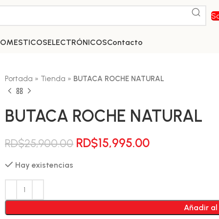
So
DOMESTICOS
ELECTRÓNICOS
Contacto
Portada
»
Tienda
»
BUTACA ROCHE NATURAL
BUTACA ROCHE NATURAL
El
El
RD$
15,995.00
RD$
25,900.00
precio
precio
Hay existencias
original
actual
era:
es:
RD$25,900.00.
RD$15,995.00
Añadir al