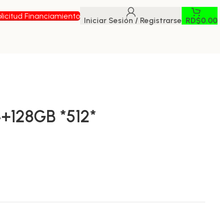
licitud Financiamiento
Iniciar Sesión / Registrarse
RD$
0.00
+128GB *512*