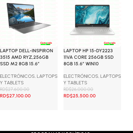
LAPTOP DELL-INSPIRON
LAPTOP HP 15-DY2223
LA
3515 AMD RYZ,256GB
11VA CORE 256GB SSD
AM
SSD M2 8GB 15.6″
8GB 15.6″ WIN10
SS
ELECTRÓNICOS
,
LAPTOPS
ELECTRÓNICOS
,
LAPTOPS
EL
Y TABLETS
Y TABLETS
Y 
RD$
27,600.00
RD$
26,000.00
RD
El
El
El
El
El
RD$
27,100.00
RD$
25,500.00
R
precio
precio
precio
precio
pr
original
actual
original
actual
ori
Añadir al carrito
Añadir al carrito
A
era:
es:
era:
es:
era
RD$27,600.00.
RD$27,100.00.
RD$26,000.00.
RD$25,500.00.
RD