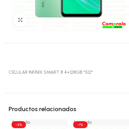
Click para agrandar
CELULAR INFINIX SMART 8 4+128GB *512*
Productos relacionados
Agotado
Agotado
-3%
-1%