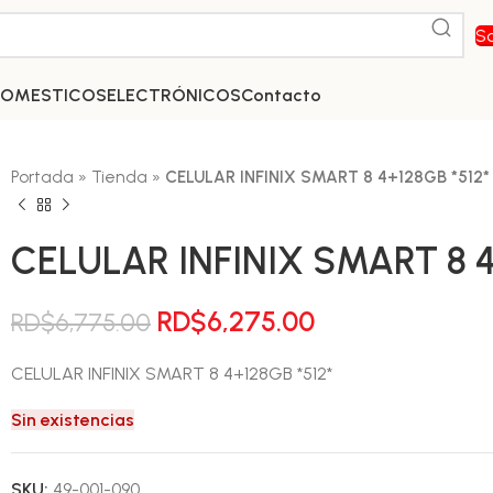
So
DOMESTICOS
ELECTRÓNICOS
Contacto
Portada
»
Tienda
»
CELULAR INFINIX SMART 8 4+128GB *512*
CELULAR INFINIX SMART 8 4
El
El
RD$
6,275.00
RD$
6,775.00
precio
precio
CELULAR INFINIX SMART 8 4+128GB *512*
original
actual
era:
es:
Sin existencias
RD$6,775.00.
RD$6,275.00.
SKU:
49-001-090