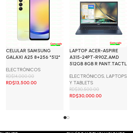
CELULAR SAMSUNG
LAPTOP ACER-ASPIRE
GALAXI A25 8+256 *512*
A315-24PT-R90Z,AMD
512GB 8GB R PANT.TACTL
ELECTRÓNICOS
ELECTRÓNICOS
,
LAPTOPS
RD$
14,000.00
El
El
RD$
13,500.00
Y TABLETS
precio
precio
RD$
30,500.00
original
actual
El
El
RD$
30,000.00
Añadir al carrito
era:
es:
precio
precio
RD$14,000.00.
RD$13,500.00.
original
actual
Añadir al carrito
0.
era:
es:
RD$30,500.00.
RD$30,000.00.