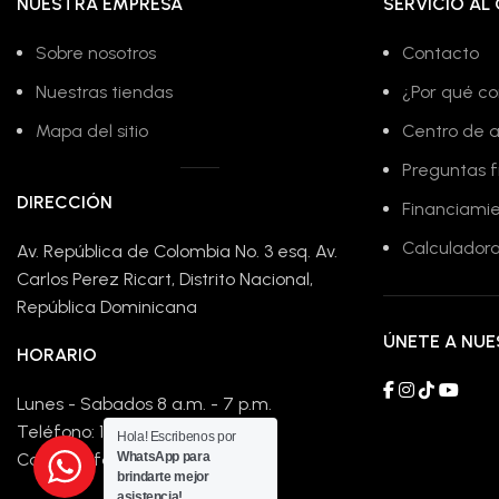
NUESTRA EMPRESA
SERVICIO AL 
Sobre nosotros
Contacto
Nuestras tiendas
¿Por qué co
Mapa del sitio
Centro de 
Preguntas 
DIRECCIÓN
Financiami
Calculadora
Av. República de Colombia No. 3 esq. Av.
Carlos Perez Ricart, Distrito Nacional,
República Dominicana
ÚNETE A NU
HORARIO
Lunes - Sabados 8 a.m. - 7 p.m.
Teléfono: 1-809-779-4148
Hola! Escribenos por
Correo: info@compralofacil.net
WhatsApp para
brindarte mejor
asistencia!