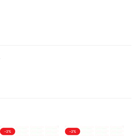
A
-2%
-2%