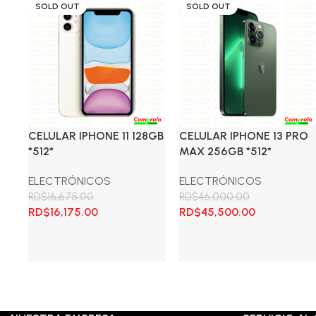
SOLD OUT
SOLD OUT
CELULAR IPHONE 11 128GB
CELULAR IPHONE 13 PRO
*512*
MAX 256GB *512*
ELECTRÓNICOS
ELECTRÓNICOS
RD$
16,675.00
RD$
46,000.00
El
El
El
El
RD$
16,175.00
RD$
45,500.00
precio
precio
precio
precio
original
actual
original
actual
Leer más
Leer más
era:
es:
era:
es:
RD$16,675.00.
RD$16,175.00.
RD$46,000.00.
RD$45,500.0