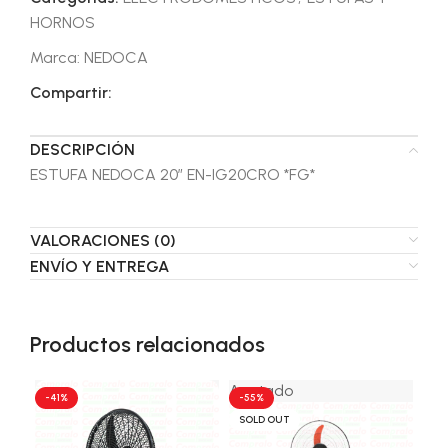
HORNOS
Marca:
NEDOCA
Compartir:
DESCRIPCIÓN
ESTUFA NEDOCA 20″ EN-IG20CRO *FG*
VALORACIONES (0)
ENVÍO Y ENTREGA
Productos relacionados
Agotado
-41%
-55%
-4
SOLD OUT