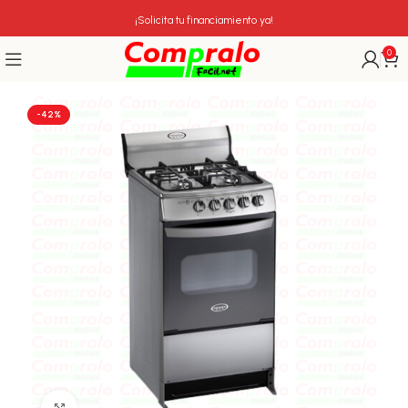
¡Solicita tu financiamiento ya!
0
-42%
Click para agrandar