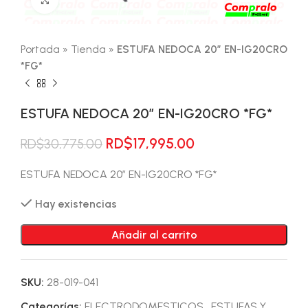
Portada
»
Tienda
»
ESTUFA NEDOCA 20″ EN-IG20CRO
*FG*
ESTUFA NEDOCA 20″ EN-IG20CRO *FG*
El
El
RD$
17,995.00
RD$
30,775.00
precio
precio
original
actual
ESTUFA NEDOCA 20″ EN-IG20CRO *FG*
era:
es:
Hay existencias
RD$30,775.00.
RD$17,995.00.
Añadir al carrito
SKU:
28-019-041
Categorías:
ELECTRODOMESTICOS
,
ESTUFAS Y