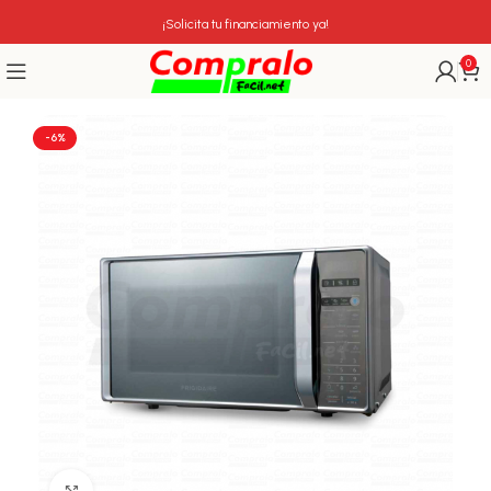
¡Solicita tu financiamiento ya!
0
-6%
Click para agrandar