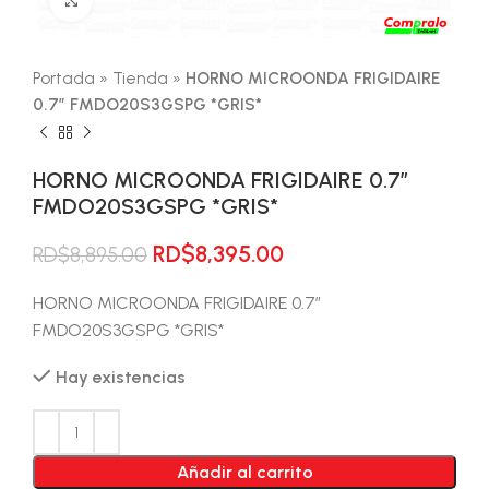
Portada
»
Tienda
»
HORNO MICROONDA FRIGIDAIRE
0.7″ FMDO20S3GSPG *GRIS*
HORNO MICROONDA FRIGIDAIRE 0.7″
FMDO20S3GSPG *GRIS*
El
El
RD$
8,395.00
RD$
8,895.00
precio
precio
original
actual
HORNO MICROONDA FRIGIDAIRE 0.7″
era:
es:
FMDO20S3GSPG *GRIS*
RD$8,895.00.
RD$8,395.00.
Hay existencias
Añadir al carrito