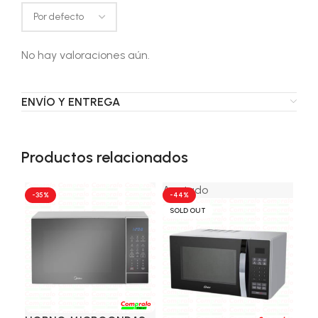
No hay valoraciones aún.
ENVÍO Y ENTREGA
Productos relacionados
Agotado
-35%
-44%
-1
SOLD OUT