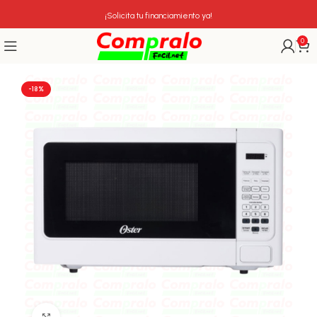
¡Solicita tu financiamiento ya!
0
-18%
Click para agrandar