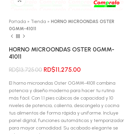
Portada
»
Tienda
»
HORNO MICROONDAS OSTER
0GMM-41011
HORNO MICROONDAS OSTER 0GMM-
41011
El
El
RD$
11,275.00
RD$
13,725.00
precio
precio
original
actual
El horno microondas Oster OGMM-41011 combina
era:
es:
potencia y diseño moderno para hacer tu rutina
RD$13,725.00.
RD$11,275.00.
más fácil. Con 1.1 pies cúbicos de capacidad y 10
niveles de potencia, calienta, descongela y cocina
tus alimentos de forma rápida y uniforme. Incluye
panel digital, funciones automáticas y temporizador
para mayor comodidad. Su acabado elegante se