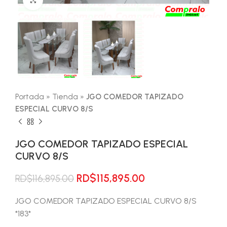
Portada
»
Tienda
»
JGO COMEDOR TAPIZADO
ESPECIAL CURVO 8/S
JGO COMEDOR TAPIZADO ESPECIAL
CURVO 8/S
El
El
RD$
115,895.00
RD$
116,895.00
precio
precio
original
actual
JGO COMEDOR TAPIZADO ESPECIAL CURVO 8/S
era:
es:
*183*
RD$116,895.00.
RD$115,895.00.