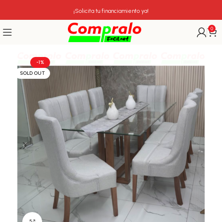
¡Solicita tu financiamiento ya!
0
-1%
SOLD OUT
Click para agrandar