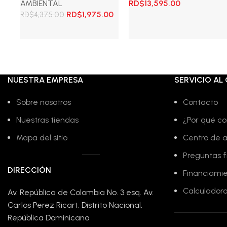
El
El
AMBIENTAL
RD$
13,595.00
El
El
precio
precio
RD$
1,975.00
RD$
4,375.00
precio
precio
original
actual
Añadir al carrito
original
actual
era:
es:
Leer más
era:
es:
RD$25,000.00.
RD$13,595.00
RD$4,375.00.
RD$1,975.00.
NUESTRA EMPRESA
SERVICIO AL 
Sobre nosotros
Contacto
Nuestras tiendas
¿Por qué co
Mapa del sitio
Centro de 
Preguntas 
DIRECCIÓN
Financiami
Calculadora
Av. República de Colombia No. 3 esq. Av.
Carlos Perez Ricart, Distrito Nacional,
República Dominicana