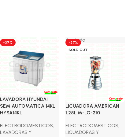
Agotado
Ag
-37%
-57%
-
SOLD OUT
S
LAVADORA HYUNDAI
SEMIAUTOMATICA 14KL
LICUADORA AMERICAN
NE
HYSA14KL
1.25L M-LQ-210
E
ELECTRODOMESTICOS
,
ELECTRODOMESTICOS
,
RE
LAVADORAS Y
LICUADORAS Y
RD