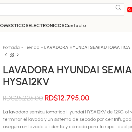
So
DOMESTICOS
ELECTRÓNICOS
Contacto
Portada
»
Tienda
»
LAVADORA HYUNDAI SEMIAUTOMATICA 
LAVADORA HYUNDAI SEMIA
HYSA12KV
El
El
RD$
12,795.00
RD$
25,225.00
precio
precio
La lavadora semiautomática Hyundai HYSA12KV de 12KG ofre
original
actual
terminar el lavado y un sistema de secado por centrifugado
era:
es:
asegura un lavado eficiente y cómodo para tu ropa. Ideal 
RD$25,225.00.
RD$12,795.00