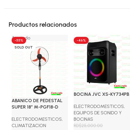
Productos relacionados
Agotado
-55%
-46%
SOLD OUT
BOCINA JVC XS-KY734PB
ABANICO DE PEDESTAL
ELECTRODOMESTICOS
,
SUPER 18″ M-PGF18-D
EQUIPOS DE SONIDO Y
ELECTRODOMESTICOS
,
BOCINAS
CLIMATIZACION
RD$
25,000.00