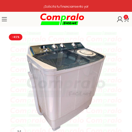
¡Solicita tu financiamiento ya!
0
-45%
Click para agrandar