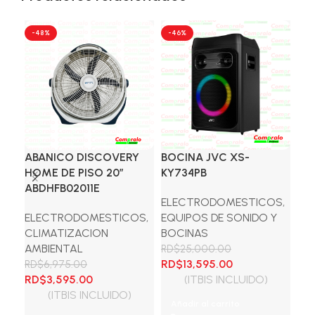
-48%
-46%
-6
ABANICO DISCOVERY
BOCINA JVC XS-
BO
HOME DE PISO 20″
KY734PB
SS
ABDHFB02011E
ELECTRODOMESTICOS
,
EL
ELECTRODOMESTICOS
,
EQUIPOS DE SONIDO Y
EQ
CLIMATIZACION
BOCINAS
BO
AMBIENTAL
RD$
25,000.00
RD
El
El
El
RD$
13,595.00
RD
RD$
6,975.00
El
El
precio
precio
pre
RD$
3,595.00
(ITBIS INCLUIDO)
precio
precio
original
actual
ori
(ITBIS INCLUIDO)
Añadir al carrito
A
original
actual
era:
es:
era