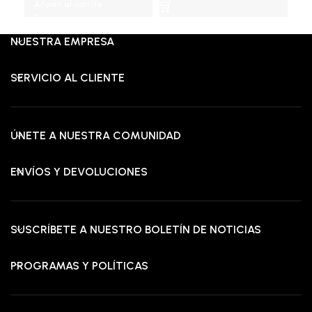
Añadir al carrito
era:
es:
RD$25,000.00.
RD$13,595.00.
RD$
RD$6,975.00.
RD$3,595.00.
NUESTRA EMPRESA
SERVICIO AL CLIENTE
ÚNETE A NUESTRA COMUNIDAD
ENVÍOS Y DEVOLUCIONES
SUSCRÍBETE A NUESTRO BOLETÍN DE NOTICIAS
PROGRAMAS Y POLÍTICAS