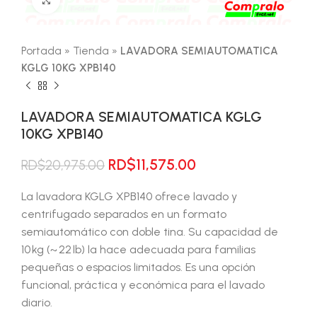
Portada
»
Tienda
»
LAVADORA SEMIAUTOMATICA
KGLG 10KG XPB140
LAVADORA SEMIAUTOMATICA KGLG
10KG XPB140
El
El
RD$
11,575.00
RD$
20,975.00
precio
precio
original
actual
La lavadora KGLG XPB140 ofrece lavado y
era:
es:
centrifugado separados en un formato
RD$20,975.00.
RD$11,575.00.
semiautomático con doble tina. Su capacidad de
10 kg (~ 22 lb) la hace adecuada para familias
pequeñas o espacios limitados. Es una opción
funcional, práctica y económica para el lavado
diario.