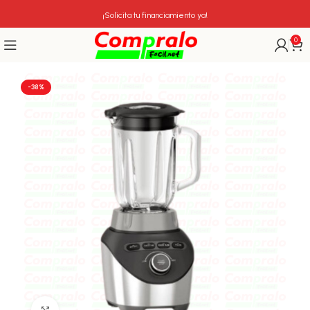
¡Solicita tu financiamiento ya!
0
-38%
Click para agrandar