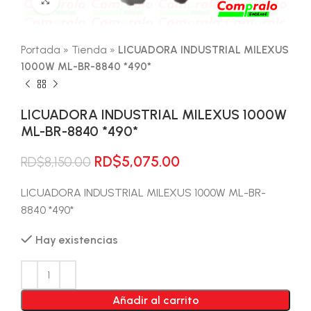
Portada
»
Tienda
»
LICUADORA INDUSTRIAL MILEXUS
1000W ML-BR-8840 *490*
LICUADORA INDUSTRIAL MILEXUS 1000W
ML-BR-8840 *490*
El
El
RD$
5,075.00
RD$
8,150.00
precio
precio
original
actual
LICUADORA INDUSTRIAL MILEXUS 1000W ML-BR-
era:
es:
8840 *490*
RD$8,150.00.
RD$5,075.00.
Hay existencias
Añadir al carrito