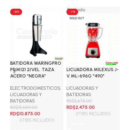
Agotado
-31%
-7%
-3
SOLD OUT
BATIDORA WARINGPRO
LI
PDM121 2/VEL. TAZA
LICUADORA MILEXUS J-
BN
ACERO *NEGRA*
V ML-696G *490*
LI
ELECTRODOMESTICOS
,
LICUADORAS Y
BA
LICUADORAS Y
BATIDORAS
RD
El
BATIDORAS
RD
RD$
2,675.00
El
El
pre
RD$
2,475.00
RD$
15,650.00
El
El
precio
precio
ori
RD$
10,875.00
(ITBIS INCLUIDO)
A
precio
precio
original
actual
era
(ITBIS INCLUIDO)
Leer más
original
actual
era:
es:
RD$