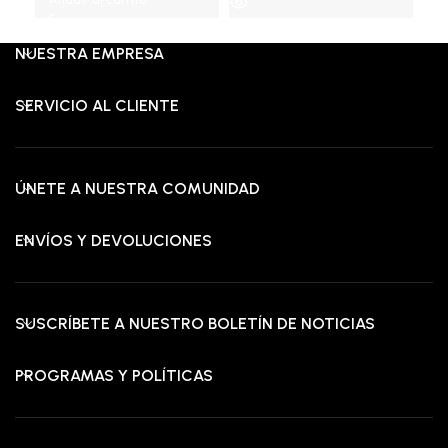
Añadir al carrito
era:
es:
RD$2,675.00.
RD$2,475.00.
RD$15,650.00.
RD$10,875.00.
NUESTRA EMPRESA
SERVICIO AL CLIENTE
ÚNETE A NUESTRA COMUNIDAD
ENVÍOS Y DEVOLUCIONES
SUSCRÍBETE A NUESTRO BOLETÍN DE NOTICIAS
PROGRAMAS Y POLÍTICAS