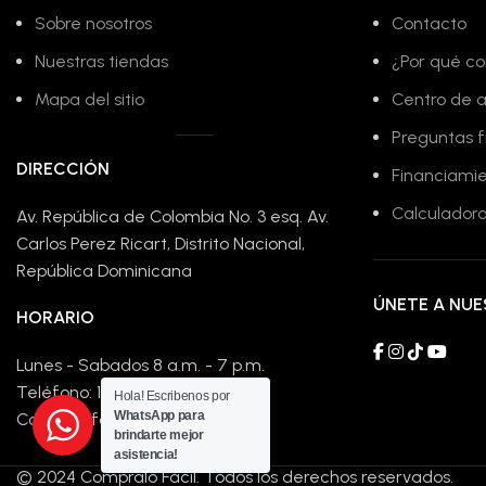
Sobre nosotros
Contacto
Nuestras tiendas
¿Por qué co
Mapa del sitio
Centro de 
Preguntas 
DIRECCIÓN
Financiami
Calculadora
Av. República de Colombia No. 3 esq. Av.
Carlos Perez Ricart, Distrito Nacional,
República Dominicana
ÚNETE A NU
HORARIO
Lunes - Sabados 8 a.m. - 7 p.m.
Teléfono: 1-809-779-4148
Hola! Escribenos por
WhatsApp para
Correo: info@compralofacil.net
brindarte mejor
asistencia!
© 2024 Compralo Fácil. Todos los derechos reservados.