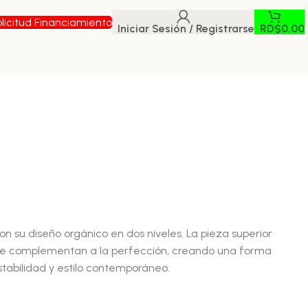
licitud Financiamiento
Iniciar Sesión / Registrarse
RD$
0.00
n su diseño orgánico en dos niveles. La pieza superior
 se complementan a la perfección, creando una forma
stabilidad y estilo contemporáneo.