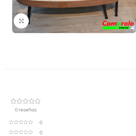
Click para agrandar
0 reseñas
0
0