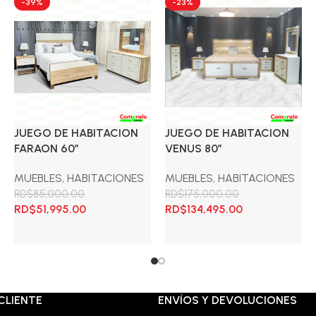
-39%
-23%
JUEGO DE HABITACION
JUEGO DE HABITACION
FARAON 60″
VENUS 80″
MUEBLES
,
HABITACIONES
MUEBLES
,
HABITACIONES
RD$
85,000.00
RD$
175,000.00
El
El
El
El
RD$
51,995.00
RD$
134,495.00
precio
precio
precio
precio
original
actual
original
actual
Añadir al carrito
Añadir al carrito
era:
es:
era:
es:
00.
RD$85,000.00.
RD$51,995.00.
RD$175,000.00.
RD$134,495.00.
CLIENTE
ENVÍOS Y DEVOLUCIONES