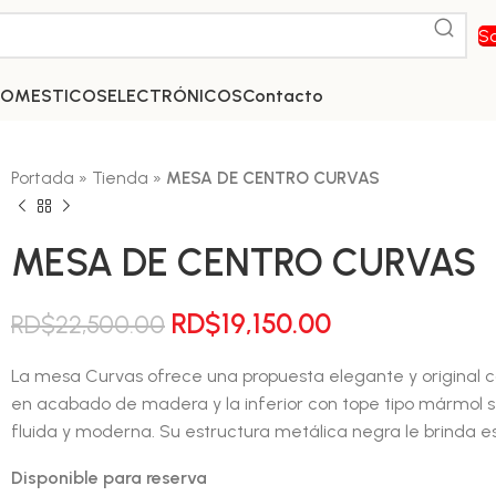
So
DOMESTICOS
ELECTRÓNICOS
Contacto
Portada
»
Tienda
»
MESA DE CENTRO CURVAS
MESA DE CENTRO CURVAS
El
El
RD$
19,150.00
RD$
22,500.00
precio
precio
La mesa Curvas ofrece una propuesta elegante y original co
original
actual
en acabado de madera y la inferior con tope tipo mármol
era:
es:
fluida y moderna. Su estructura metálica negra le brinda e
RD$22,500.00.
RD$19,150.00.
Disponible para reserva