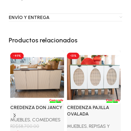
ENVÍO Y ENTREGA
Productos relacionados
-49%
-51%
-2
CREDENZA DON JANCY
CREDENZA PAJILLA
JU
OVALADA
VE
MUEBLES
,
COMEDORES
MUEBLES
,
REPISAS Y
MU
RD$
58,700.00