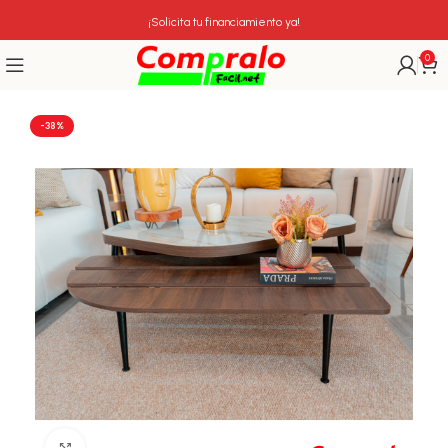
¡Solicita tu financiamiento ya!
0
-38%
Click para agrandar