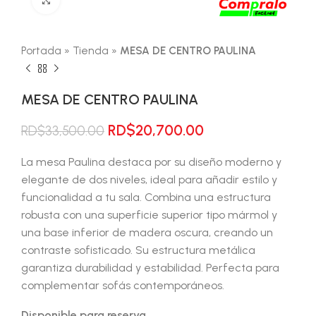
Portada
»
Tienda
»
MESA DE CENTRO PAULINA
MESA DE CENTRO PAULINA
El
El
RD$
20,700.00
RD$
33,500.00
precio
precio
original
actual
La mesa Paulina destaca por su diseño moderno y
era:
es:
elegante de dos niveles, ideal para añadir estilo y
RD$33,500.00.
RD$20,700.00.
funcionalidad a tu sala. Combina una estructura
robusta con una superficie superior tipo mármol y
una base inferior de madera oscura, creando un
contraste sofisticado. Su estructura metálica
garantiza durabilidad y estabilidad. Perfecta para
complementar sofás contemporáneos.
Disponible para reserva