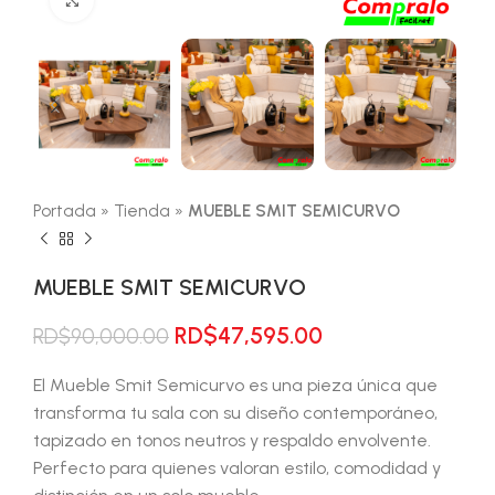
Portada
»
Tienda
»
MUEBLE SMIT SEMICURVO
MUEBLE SMIT SEMICURVO
El
El
RD$
47,595.00
RD$
90,000.00
precio
precio
original
actual
El Mueble Smit Semicurvo es una pieza única que
era:
es:
transforma tu sala con su diseño contemporáneo,
RD$90,000.00.
RD$47,595.00.
tapizado en tonos neutros y respaldo envolvente.
Perfecto para quienes valoran estilo, comodidad y