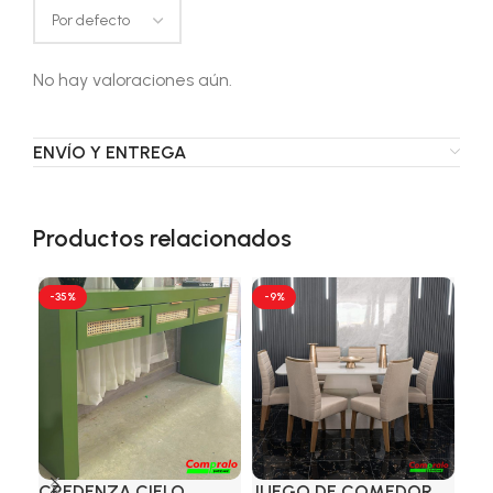
No hay valoraciones aún.
ENVÍO Y ENTREGA
Productos relacionados
-35%
-9%
-4
CREDENZA CIELO
JUEGO DE COMEDOR
JU