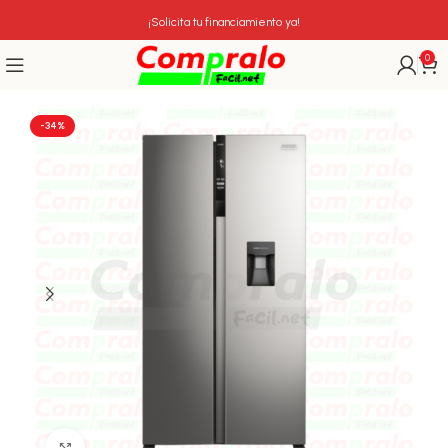
¡Solicita tu financiamiento ya!
0
-34%
Click para agrandar