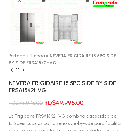
Portada
»
Tienda
»
NEVERA FRIGIDAIRE 15.5PC SIDE
BY SIDE FRSA15K2HVG
NEVERA FRIGIDAIRE 15.5PC SIDE BY SIDE
FRSA15K2HVG
El
El
RD$
49,995.00
RD$
75,975.00
precio
precio
original
actual
La Frigidaire FRSA15K2HVG combina capacidad de
era:
es:
15.5 pies cúbicos con diseño side‑by‑side para facilitar
RD$75,975.00.
RD$49,995.00.
el acceso a alimentos frescos y congelados. Incluye