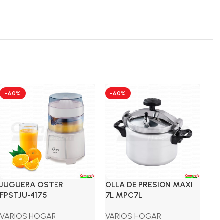
-60%
-60%
-
JUGUERA OSTER
OLLA DE PRESION MAXI
OL
FPSTJU-4175
7L MPC7L
9L
VARIOS HOGAR
VARIOS HOGAR
VA