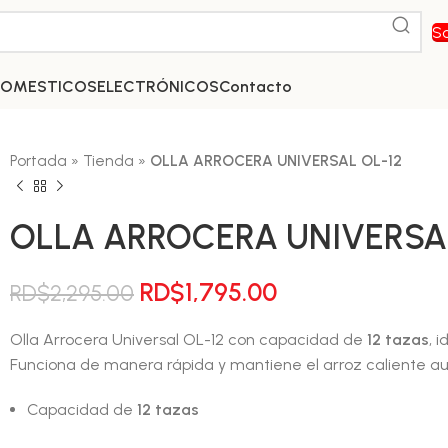
So
DOMESTICOS
ELECTRÓNICOS
Contacto
Portada
»
Tienda
»
OLLA ARROCERA UNIVERSAL OL-12
OLLA ARROCERA UNIVERSAL
El
El
RD$
1,795.00
RD$
2,295.00
precio
precio
Olla Arrocera Universal OL-12 con capacidad de
12 tazas
, 
original
actual
Funciona de manera rápida y mantiene el arroz caliente 
era:
es:
RD$2,295.00.
RD$1,795.00.
Capacidad de
12 tazas