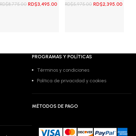
El
El
El
El
RD$
3,495.00
RD$
2,395.00
RD$
8,775.00
RD$
5,975.00
RD
precio
precio
precio
precio
original
actual
original
actua
Añadir al carrito
Añadir al carrito
A
era:
es:
era:
es:
RD$8,775.00.
RD$3,495.00.
RD$5,975.00.
RD$2,3
PROGRAMAS Y POLÍTICAS
Términos y condiciones
Política de privacidad y cookies
MÉTODOS DE PAGO