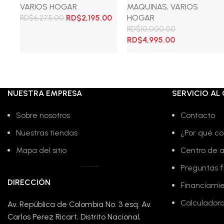
VARIOS HOGAR
MAQUINAS
,
VARIOS
El
El
RD$
2,195.00
HOGAR
RD$
6,275.00
precio
precio
RD$
10,000.00
original
actual
El
El
RD$
4,995.00
Añadir al carrito
era:
es:
precio
precio
RD$6,275.00.
RD$2,195.00.
original
actual
Añadir al carrito
era:
es:
RD$10,000.00.
RD$4,995.00.
NUESTRA EMPRESA
SERVICIO AL 
Sobre nosotros
Contacto
Nuestras tiendas
¿Por qué co
Mapa del sitio
Centro de 
Preguntas 
DIRECCIÓN
Financiami
Calculadora
Av. República de Colombia No. 3 esq. Av.
Carlos Perez Ricart, Distrito Nacional,