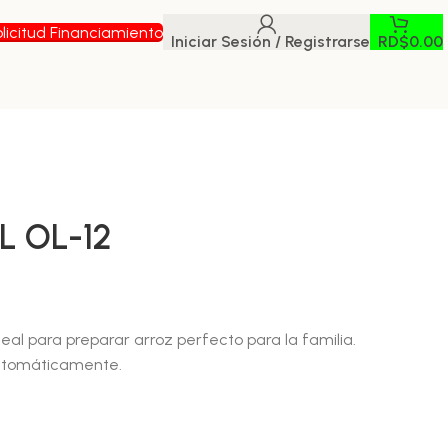
licitud Financiamiento
Iniciar Sesión / Registrarse
RD$
0.00
 OL-12
ideal para preparar arroz perfecto para la familia.
automáticamente.