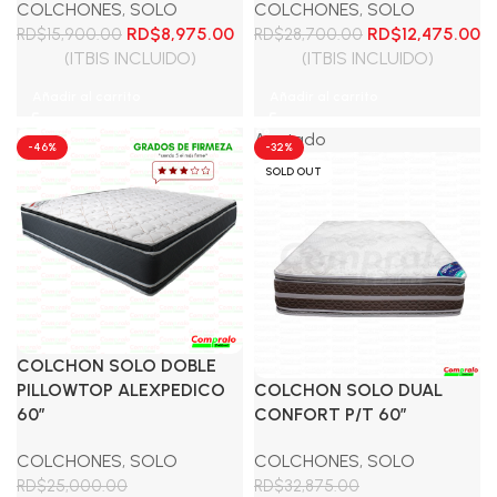
COLCHONES
,
SOLO
COLCHONES
,
SOLO
El
El
El
El
RD$
8,975.00
RD$
12,475.00
RD$
15,900.00
RD$
28,700.00
precio
precio
precio
pr
(ITBIS INCLUIDO)
(ITBIS INCLUIDO)
original
actual
original
ac
Añadir al carrito
Añadir al carrito
era:
es:
era:
es
RD$15,900.00.
RD$8,975.00.
RD$28,700.00.
RD
Agotado
-46%
-32%
SOLD OUT
COLCHON SOLO DOBLE
PILLOWTOP ALEXPEDICO
COLCHON SOLO DUAL
60″
CONFORT P/T 60″
COLCHONES
,
SOLO
COLCHONES
,
SOLO
RD$
25,000.00
RD$
32,875.00