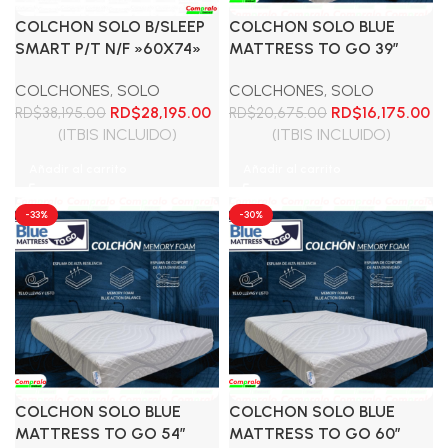
COLCHON SOLO B/SLEEP
COLCHON SOLO BLUE
SMART P/T N/F »60X74»
MATTRESS TO GO 39″
COLCHONES
,
SOLO
COLCHONES
,
SOLO
El
El
El
El
RD$
28,195.00
RD$
16,175.00
RD$
38,195.00
RD$
20,675.00
precio
precio
precio
pr
(ITBIS INCLUIDO)
(ITBIS INCLUIDO)
original
actual
original
ac
Añadir al carrito
Añadir al carrito
era:
es:
era:
es
RD$38,195.00.
RD$28,195.00.
RD$20,675.00.
RD
-33%
-30%
COLCHON SOLO BLUE
COLCHON SOLO BLUE
MATTRESS TO GO 54″
MATTRESS TO GO 60″