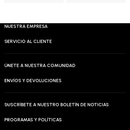
era:
es:
RD$37,000.00.
RD$25,475.00.
NUESTRA EMPRESA
SERVICIO AL CLIENTE
ÚNETE A NUESTRA COMUNIDAD
ENVÍOS Y DEVOLUCIONES
SUSCRÍBETE A NUESTRO BOLETÍN DE NOTICIAS
PROGRAMAS Y POLÍTICAS