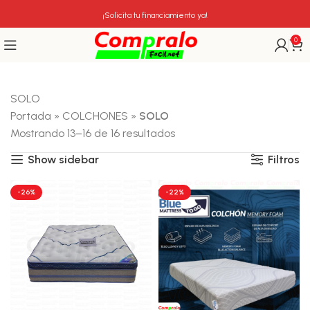
¡Solicita tu financiamiento ya!
0
SOLO
Portada
»
COLCHONES
»
SOLO
Mostrando 13–16 de 16 resultados
Show sidebar
Filtros
-26%
-22%