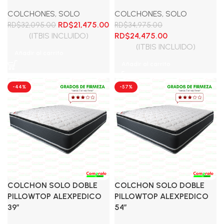
COLCHONES
,
SOLO
COLCHONES
,
SOLO
El
El
RD$
21,475.00
RD$
32,095.00
RD$
34,975.00
precio
precio
El
El
(ITBIS INCLUIDO)
RD$
24,475.00
original
actual
precio
precio
(ITBIS INCLUIDO)
Añadir al carrito
era:
es:
original
actual
Añadir al carrito
RD$32,095.00.
RD$21,475.00.
era:
es:
RD$34,975.00.
RD$24,475.00.
-44%
-57%
COLCHON SOLO DOBLE
COLCHON SOLO DOBLE
PILLOWTOP ALEXPEDICO
PILLOWTOP ALEXPEDICO
39″
54″