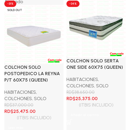
Agotado
-31%
-34%
SOLD OUT
COLCHON SOLO SERTA
COLCHON SOLO
ONE SIDE 60X75 (QUEEN)
POSTOPEDICO LA REYNA
HABITACIONES
,
P/T 60X75 (QUEEN)
COLCHONES
,
SOLO
HABITACIONES
,
RD$
38,650.00
El
El
COLCHONES
,
SOLO
RD$
25,375.00
precio
precio
(ITBIS INCLUIDO)
RD$
37,000.00
El
El
original
actual
RD$
25,475.00
Añadir al carrito
precio
precio
era:
es:
(ITBIS INCLUIDO)
original
actual
RD$38,650.00.
RD$25,375.00.
Leer más