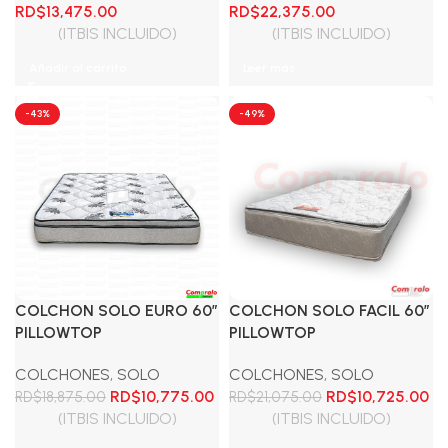
El
El
El
El
RD$
13,475.00
RD$
22,375.00
precio
precio
precio
precio
(ITBIS INCLUIDO)
(ITBIS INCLUIDO)
original
actual
original
actual
Añadir al carrito
Leer más
era:
es:
era:
es:
RD$25,000.00.
RD$13,475.00.
RD$32,875.00.
RD$22,375.00.
-43%
-49%
COLCHON SOLO EURO 60″
COLCHON SOLO FACIL 60″
PILLOWTOP
PILLOWTOP
COLCHONES
,
SOLO
COLCHONES
,
SOLO
El
El
El
El
RD$
10,775.00
RD$
10,725.00
RD$
18,875.00
RD$
21,075.00
precio
precio
precio
pr
(ITBIS INCLUIDO)
(ITBIS INCLUIDO)
original
actual
original
ac