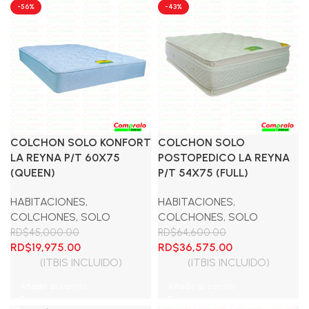
-56%
-43%
COLCHON SOLO KONFORT
COLCHON SOLO
LA REYNA P/T 60X75
POSTOPEDICO LA REYNA
(QUEEN)
P/T 54X75 (FULL)
HABITACIONES
,
HABITACIONES
,
COLCHONES
,
SOLO
COLCHONES
,
SOLO
RD$
45,000.00
RD$
64,600.00
El
El
El
El
RD$
19,975.00
RD$
36,575.00
precio
precio
precio
precio
(ITBIS INCLUIDO)
(ITBIS INCLUIDO)
original
actual
original
actual
Añadir al carrito
Añadir al carrito
era:
es:
era:
es:
RD$45,000.00.
RD$19,975.00.
RD$64,600.00.
RD$36,575.00.