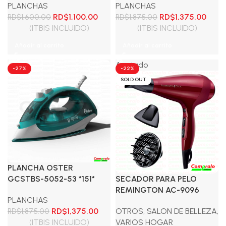
PLANCHAS
PLANCHAS
El
El
El
El
RD$
1,100.00
RD$
1,375.00
RD$
1,600.00
RD$
1,875.00
precio
precio
precio
preci
(ITBIS INCLUIDO)
(ITBIS INCLUIDO)
original
actual
original
actua
Añadir al carrito
Añadir al carrito
era:
es:
era:
es:
RD$1,600.00.
RD$1,100.00.
RD$1,875.00.
RD$1,
Agotado
-27%
-22%
SOLD OUT
PLANCHA OSTER
GCSTBS-5052-53 *151*
SECADOR PARA PELO
REMINGTON AC-9096
PLANCHAS
El
El
RD$
1,375.00
OTROS
,
SALON DE BELLEZA
,
RD$
1,875.00
precio
precio
(ITBIS INCLUIDO)
VARIOS HOGAR