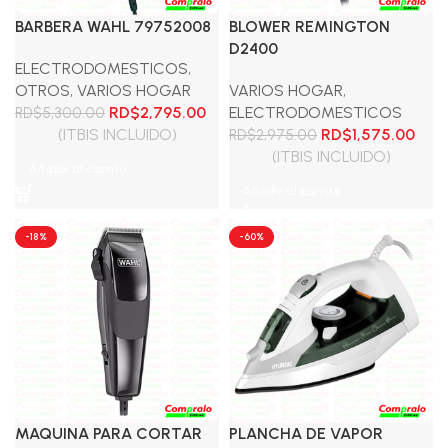
BARBERA WAHL 79752008
BLOWER REMINGTON
D2400
ELECTRODOMESTICOS
,
OTROS
,
VARIOS HOGAR
VARIOS HOGAR
,
El
El
RD$
2,795.00
ELECTRODOMESTICOS
RD$
5,300.00
precio
precio
El
El
(ITBIS INCLUIDO)
RD$
1,575.00
RD$
2,975.00
original
actual
precio
prec
(ITBIS INCLUIDO)
Añadir al carrito
era:
es:
original
actu
Añadir al carrito
RD$5,300.00.
RD$2,795.00.
era:
es:
RD$2,975.00.
RD$1
-18%
-60%
MAQUINA PARA CORTAR
PLANCHA DE VAPOR