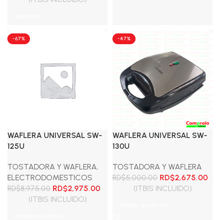
original
actual
Leer más
era:
es:
RD$1,675.00.
RD$1,175.00.
-67%
-47%
WAFLERA UNIVERSAL SW-
WAFLERA UNIVERSAL SW-
125U
130U
TOSTADORA Y WAFLERA
,
TOSTADORA Y WAFLERA
El
El
ELECTRODOMESTICOS
RD$
2,675.00
RD$
5,000.00
El
El
precio
pre
RD$
2,975.00
(ITBIS INCLUIDO)
RD$
8,975.00
precio
precio
original
act
(ITBIS INCLUIDO)
Añadir al carrito
original
actual
era:
es:
Añadir al carrito