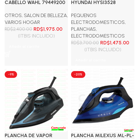
CABELLO WAHL 79449200
HYUNDAI HYSI3528
OTROS
,
SALON DE BELLEZA
,
PEQUENOS
VARIOS HOGAR
ELECTRODOMESTICOS
,
El
El
RD$
1,975.00
PLANCHAS
,
RD$
2,400.00
precio
precio
(ITBIS INCLUIDO)
ELECTRODOMESTICOS
original
actual
El
El
RD$
1,475.00
RD$
3,700.00
Añadir al carrito
era:
es:
precio
prec
(ITBIS INCLUIDO)
RD$2,400.00.
RD$1,975.00.
original
actu
Añadir al carrito
era:
es:
RD$3,700.00.
RD$1
-9%
-20%
PLANCHA DE VAPOR
PLANCHA MILEXUS ML-PL-