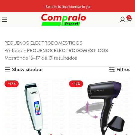
¡Solicita tu financiamiento ya!
0
PEQUENOS ELECTRODOMESTICOS
Portada
»
PEQUENOS ELECTRODOMESTICOS
Mostrando 13–17 de 17 resultados
Show sidebar
Filtros
-47%
-47%