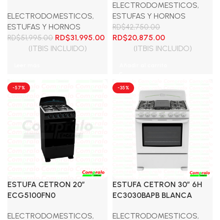
ELECTRODOMESTICOS
,
ELECTRODOMESTICOS
,
ESTUFAS Y HORNOS
ESTUFAS Y HORNOS
RD$
42,750.00
El
El
El
El
RD$
31,995.00
RD$
20,875.00
RD$
51,995.00
precio
precio
precio
precio
(ITBIS INCLUIDO)
(ITBIS INCLUIDO)
original
actual
original
actual
Leer más
Añadir al carrito
era:
es:
era:
es:
RD$51,995.00.
RD$31,995.00.
RD$42,750.00.
RD$20,875.00.
-57%
-35%
ESTUFA CETRON 20″
ESTUFA CETRON 30″ 6H
ECG5100FN0
EC3030BAPB BLANCA
ELECTRODOMESTICOS
,
ELECTRODOMESTICOS
,