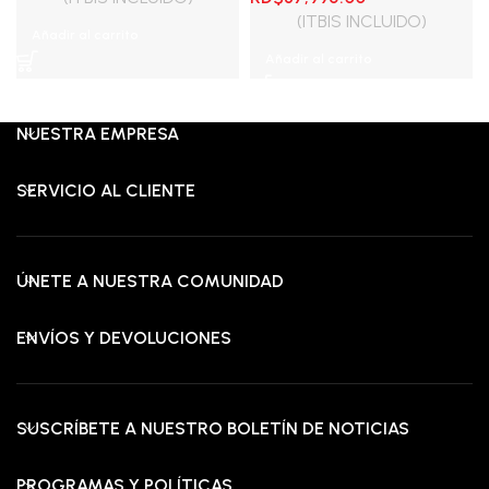
original
actual
precio
precio
(ITBIS INCLUIDO)
Añadir al carrito
era:
es:
original
actual
Añadir al carrito
RD$51,995.00.
RD$29,995.00.
era:
es:
RD$70,995.00.
RD$37,995.00.
NUESTRA EMPRESA
SERVICIO AL CLIENTE
ÚNETE A NUESTRA COMUNIDAD
ENVÍOS Y DEVOLUCIONES
SUSCRÍBETE A NUESTRO BOLETÍN DE NOTICIAS
PROGRAMAS Y POLÍTICAS