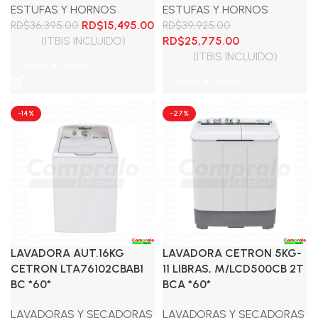
ESTUFAS Y HORNOS
ESTUFAS Y HORNOS
El
El
RD$
15,495.00
RD$
36,395.00
RD$
39,925.00
precio
precio
El
El
(ITBIS INCLUIDO)
RD$
25,775.00
original
actual
precio
precio
(ITBIS INCLUIDO)
Añadir al carrito
era:
es:
original
actual
Añadir al carrito
RD$36,395.00.
RD$15,495.00.
era:
es:
RD$39,925.00.
RD$25,775.00.
-14%
-27%
LAVADORA AUT.16KG
LAVADORA CETRON 5KG-
CETRON LTA76102CBAB1
11 LIBRAS, M/LCD500CB 2T
BC *60*
BCA *60*
LAVADORAS Y SECADORAS
LAVADORAS Y SECADORAS