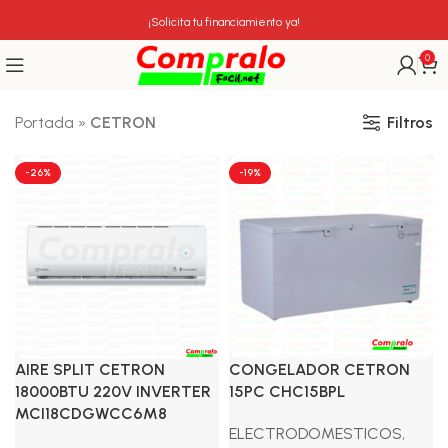
¡Solicita tu financiamiento ya!
0
Filtros
Portada
»
CETRON
-26%
-19%
AIRE SPLIT CETRON
CONGELADOR CETRON
18000BTU 220V INVERTER
15PC CHC15BPL
MCI18CDGWCC6M8
ELECTRODOMESTICOS
,