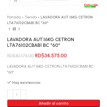
Portada
»
Tienda
»
LAVADORA AUT.16KG CETRON
LTA76102CBAB1 BC *60*
LAVADORA AUT.16KG CETRON
LTA76102CBAB1 BC *60*
El
El
RD$
34,575.00
RD$
40,175.00
precio
precio
original
actual
LAVADORA AUT.16KG CETRON LTA76102CBAB1 BC
era:
es:
*60*
RD$40,175.00.
RD$34,575.00.
Hay existencias
Añadir al carrito