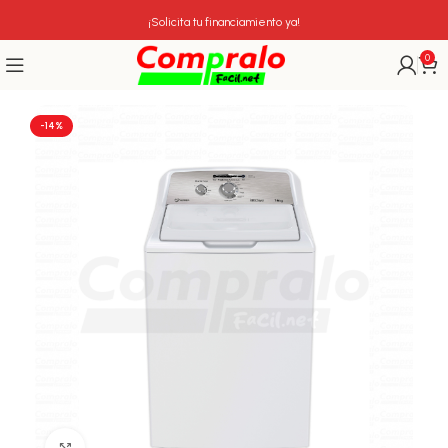
¡Solicita tu financiamiento ya!
0
-14%
Click para agrandar