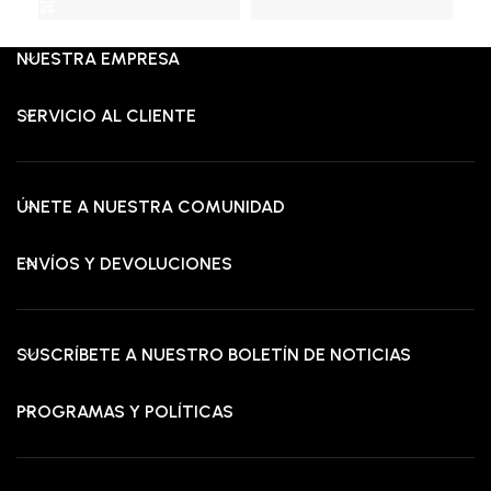
RD$37,475.00.
RD$23,475.00.
RD$
NUESTRA EMPRESA
SERVICIO AL CLIENTE
ÚNETE A NUESTRA COMUNIDAD
ENVÍOS Y DEVOLUCIONES
SUSCRÍBETE A NUESTRO BOLETÍN DE NOTICIAS
PROGRAMAS Y POLÍTICAS