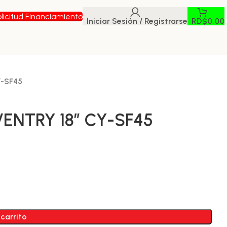
licitud Financiamiento
Iniciar Sesión / Registrarse
RD$
0.00
Y-SF45
ENTRY 18″ CY-SF45
 carrito