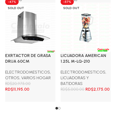
-47%
-57%
SOLD OUT
SOLD OUT
EXRTACTOR DE GRASA
LICUADORA AMERICAN
DRIJA 60CM
1.25L M-LQ-210
ELECTRODOMESTICOS
,
ELECTRODOMESTICOS
,
OTROS
,
VARIOS HOGAR
LICUADORAS Y
El
BATIDORAS
RD$
20,975.00
precio
El
El
El
El
RD$
11,195.00
RD$
2,175.00
RD$
5,000.00
actual
precio
precio
precio
pre
es:
original
actual
original
act
Leer más
Leer más
RD$2,575.00.
era:
es:
era:
es:
RD$20,975.00.
RD$11,195.00.
RD$5,000.00.
RD$