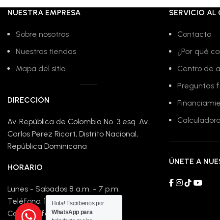
NUESTRA EMPRESA
SERVICIO AL 
Sobre nosotros
Contacto
Nuestras tiendas
¿Por qué co
Mapa del sitio
Centro de 
Preguntas 
DIRECCIÓN
Financiami
Calculadora
Av. República de Colombia No. 3 esq. Av.
Carlos Perez Ricart, Distrito Nacional,
República Dominicana
ÚNETE A NU
HORARIO
Lunes - Sabados 8 a.m. - 7 p.m.
Teléfono: 1-809-779-4148
Hola! Escribenos por
Correo: info@compralofacil.net
WhatsApp para