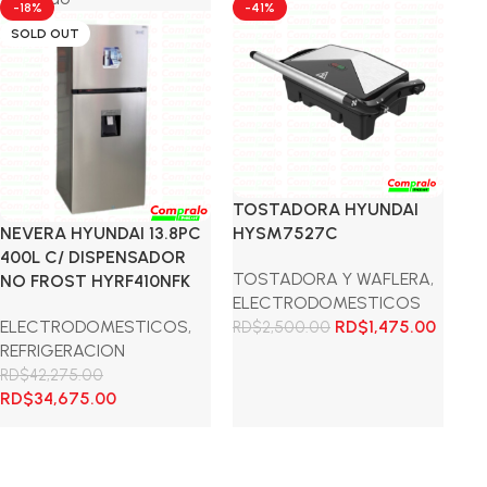
-18%
-41%
-
SOLD OUT
TOSTADORA HYUNDAI
WA
NEVERA HYUNDAI 13.8PC
HYSM7527C
CK
400L C/ DISPENSADOR
TOSTADORA Y WAFLERA
,
AC
NO FROST HYRF410NFK
ELECTRODOMESTICOS
A
El
El
ELECTRODOMESTICOS
,
RD$
1,475.00
E
RD$
2,500.00
precio
precio
REFRIGERACION
RD
original
actual
RD$
42,275.00
Añadir al carrito
cio
El
El
era:
es:
RD$
34,675.00
A
ual
precio
precio
RD$2,500.00.
RD$1,4
original
actual
Leer más
2,175.00.
era:
es: