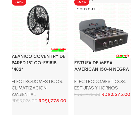
-41%
-57%
SOLD OUT
ABANICO COVENTRY DE
PARED 18″ CO-FB181B
ESTUFA DE MESA
*482*
AMERICAN 150-N NEGRA
ELECTRODOMESTICOS
,
ELECTRODOMESTICOS
,
CLIMATIZACION
ESTUFAS Y HORNOS
El
AMBIENTAL
RD$
2,575.00
RD$
5,975.00
El
El
precio
RD$
1,775.00
RD$
3,025.00
precio
precio
original
Leer más
original
actual
era:
Añadir al carrito
era:
es:
RD$5,975.00.
RD$3,025.00.
RD$1,775.00.