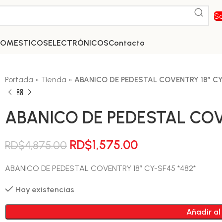
So
DOMESTICOS
ELECTRÓNICOS
Contacto
Portada
»
Tienda
»
ABANICO DE PEDESTAL COVENTRY 18″ C
ABANICO DE PEDESTAL COV
El
El
RD$
1,575.00
RD$
4,875.00
precio
precio
ABANICO DE PEDESTAL COVENTRY 18″ CY-SF45 *482*
original
actual
era:
es:
Hay existencias
RD$4,875.00.
RD$1,575.00.
Añadir al