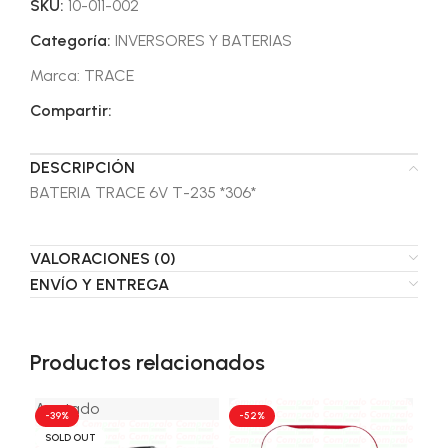
SKU:
10-011-002
Categoría:
INVERSORES Y BATERIAS
Marca:
TRACE
Compartir:
DESCRIPCIÓN
BATERIA TRACE 6V T-235 *306*
VALORACIONES (0)
ENVÍO Y ENTREGA
Productos relacionados
Agotado
Ag
-39%
-52%
-1
SOLD OUT
SO