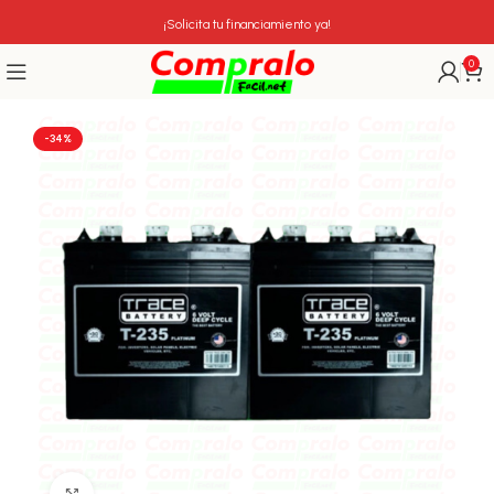
¡Solicita tu financiamiento ya!
0
-34%
Click para agrandar