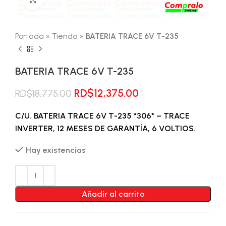
Portada
»
Tienda
»
BATERIA TRACE 6V T-235
BATERIA TRACE 6V T-235
El
El
RD$
12,375.00
RD$
18,775.00
precio
precio
original
actual
C/U. BATERIA TRACE 6V T-235 *306* – TRACE
era:
es:
INVERTER, 12 MESES DE GARANTÍA, 6 VOLTIOS.
RD$18,775.00.
RD$12,375.00.
Hay existencias
Añadir al carrito