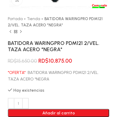
Portada
»
Tienda
»
BATIDORA WARINGPRO PDM121
2/VEL. TAZA ACERO *NEGRA*
BATIDORA WARINGPRO PDM121 2/VEL.
TAZA ACERO *NEGRA*
El
El
RD$
10,875.00
RD$
15,650.00
precio
precio
original
actual
*OFERTA*
BATIDORA WARINGPRO PDM121 2/VEL.
era:
es:
TAZA ACERO *NEGRA
RD$15,650.00.
RD$10,875.00.
Hay existencias
Añadir al carrito