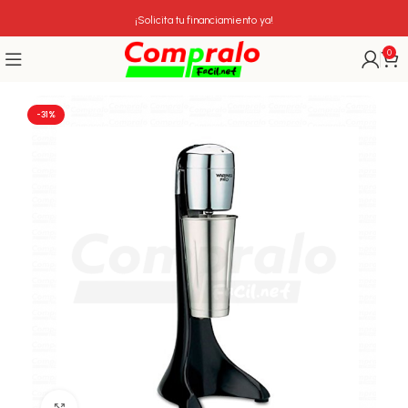
¡Solicita tu financiamiento ya!
0
-31%
Click para agrandar