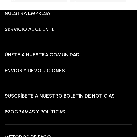
RD$6,975.00.
RD$3,595.00.
RD$
NUESTRA EMPRESA
SERVICIO AL CLIENTE
ÚNETE A NUESTRA COMUNIDAD
ENVÍOS Y DEVOLUCIONES
SUSCRÍBETE A NUESTRO BOLETÍN DE NOTICIAS
PROGRAMAS Y POLÍTICAS