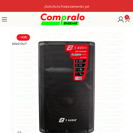
¡Solicita tu financiamiento ya!
0
-43%
SOLD OUT
Click para agrandar