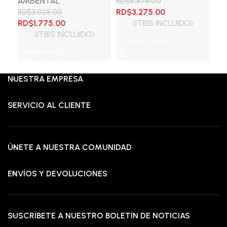
AMBIENTAL
AM
RD$
5,575.00
El
El
RD$
3,275.00
RD$
3,025.00
RD
El
El
precio
precio
El
RD$
1,775.00
(ITBIS INCLUIDO)
RD
precio
precio
original
actual
pre
(ITBIS INCLUIDO)
Añadir al carrito
original
actual
era:
es:
ori
Añadir al carrito
A
era:
es:
RD$5,575.00.
RD$3,275.00.
era
RD$3,025.00.
RD$1,775.00.
RD$
NUESTRA EMPRESA
SERVICIO AL CLIENTE
ÚNETE A NUESTRA COMUNIDAD
ENVÍOS Y DEVOLUCIONES
SUSCRÍBETE A NUESTRO BOLETÍN DE NOTICIAS