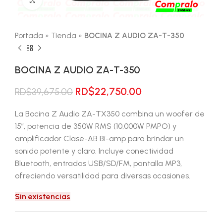
Portada
»
Tienda
»
BOCINA Z AUDIO ZA-T-350
BOCINA Z AUDIO ZA-T-350
El
El
RD$
22,750.00
RD$
39,675.00
precio
precio
original
actual
La Bocina Z Audio ZA-TX350 combina un woofer de
era:
es:
15″, potencia de 350W RMS (10,000W PMPO) y
RD$39,675.00.
RD$22,750.00.
amplificador Clase-AB Bi-amp para brindar un
sonido potente y claro. Incluye conectividad
Bluetooth, entradas USB/SD/FM, pantalla MP3,
ofreciendo versatilidad para diversas ocasiones.
Sin existencias