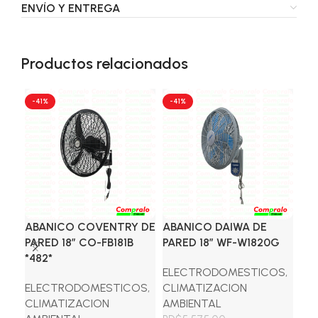
ENVÍO Y ENTREGA
Productos relacionados
-41%
-41%
-4
ABANICO COVENTRY DE
ABANICO DAIWA DE
AB
PARED 18″ CO-FB181B
PARED 18″ WF-W1820G
HO
*482*
AB
ELECTRODOMESTICOS
,
ELECTRODOMESTICOS
,
CLIMATIZACION
EL
CLIMATIZACION
AMBIENTAL
CL