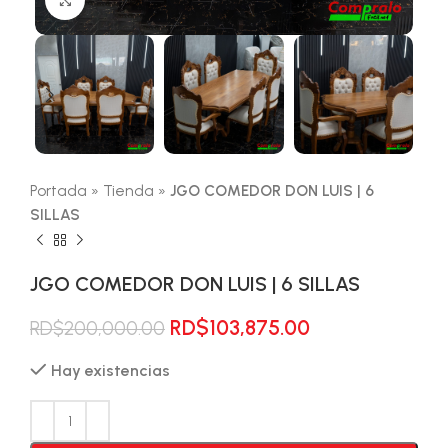
Portada
»
Tienda
»
JGO COMEDOR DON LUIS | 6
SILLAS
JGO COMEDOR DON LUIS | 6 SILLAS
El
El
RD$
103,875.00
RD$
200,000.00
precio
precio
Hay existencias
original
actual
era:
es:
RD$200,000.00.
RD$103,875.00.