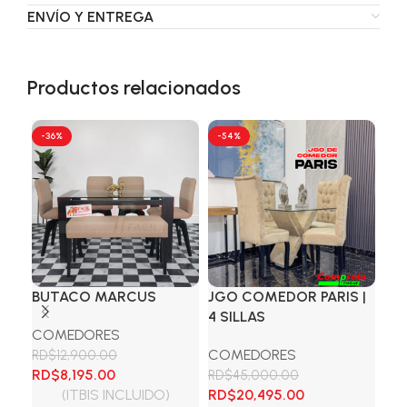
ENVÍO Y ENTREGA
Productos relacionados
Ag
-36%
-54%
-1
SO
BUTACO MARCUS
JGO COMEDOR PARIS |
4 SILLAS
JG
COMEDORES
TA
COMEDORES
RD$
12,900.00
CU
El
El
RD$
8,195.00
RD$
45,000.00
precio
precio
El
El
(ITBIS INCLUIDO)
RD$
20,495.00
CO