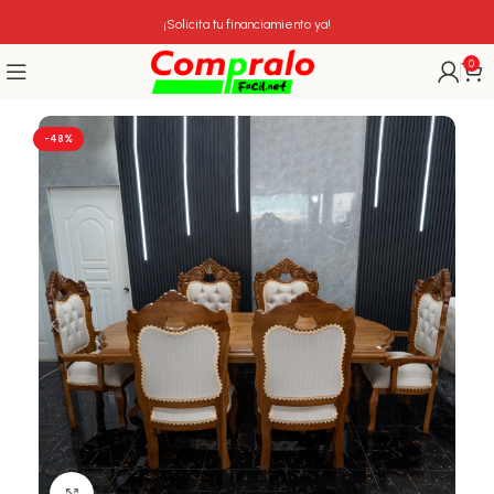
¡Solicita tu financiamiento ya!
0
-48%
Click para agrandar