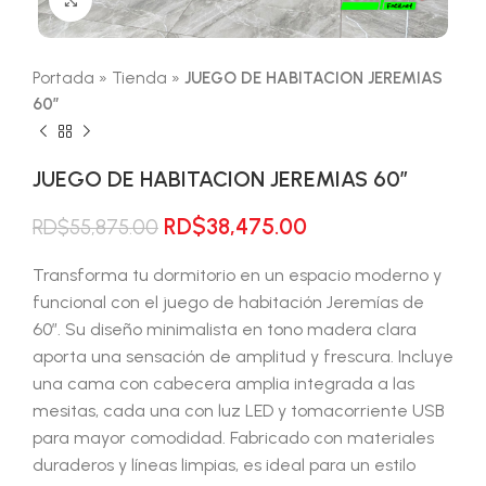
Portada
»
Tienda
»
JUEGO DE HABITACION JEREMIAS
60″
JUEGO DE HABITACION JEREMIAS 60″
El
El
RD$
38,475.00
RD$
55,875.00
precio
precio
original
actual
Transforma tu dormitorio en un espacio moderno y
era:
es:
funcional con el juego de habitación Jeremías de
RD$55,875.00.
RD$38,475.00.
60″. Su diseño minimalista en tono madera clara
aporta una sensación de amplitud y frescura. Incluye
una cama con cabecera amplia integrada a las
mesitas, cada una con luz LED y tomacorriente USB
para mayor comodidad. Fabricado con materiales
duraderos y líneas limpias, es ideal para un estilo