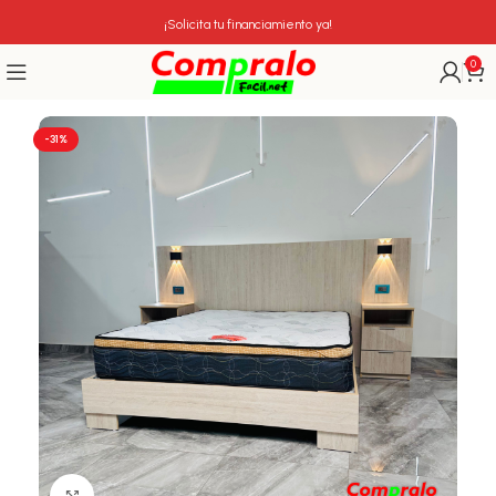
¡Solicita tu financiamiento ya!
0
-31%
Click para agrandar