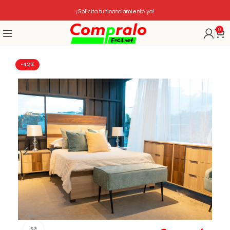
¡Solicita tu financiamiento ya!
0
-42%
Click para agrandar