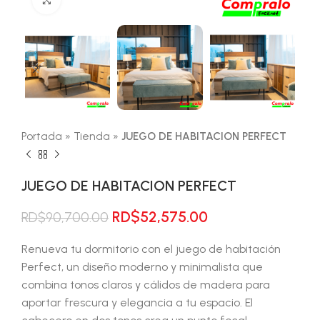
Portada
»
Tienda
»
JUEGO DE HABITACION PERFECT
JUEGO DE HABITACION PERFECT
El
El
RD$
52,575.00
RD$
90,700.00
precio
precio
original
actual
Renueva tu dormitorio con el juego de habitación
era:
es:
Perfect, un diseño moderno y minimalista que
RD$90,700.00.
RD$52,575.00.
combina tonos claros y cálidos de madera para
aportar frescura y elegancia a tu espacio. El