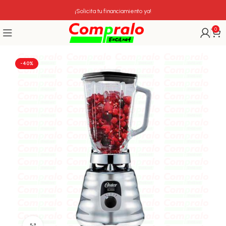
¡Solicita tu financiamiento ya!
0
-40%
Click para agrandar