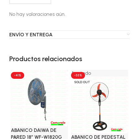
No hay valoraciones aún.
ENVÍO Y ENTREGA
Productos relacionados
Agotado
-41%
-55%
-4
SOLD OUT
ABANICO DAIWA DE
BO
PARED 18″ WF-W1820G
ABANICO DE PEDESTAL
KY