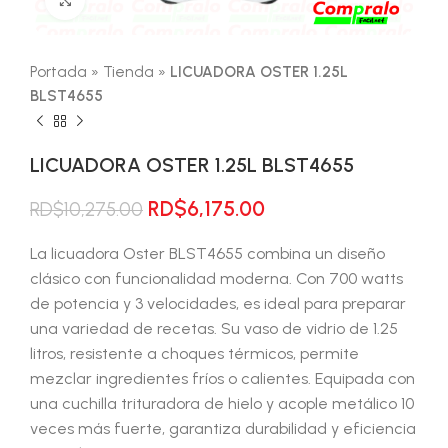
Portada
»
Tienda
»
LICUADORA OSTER 1.25L
BLST4655
LICUADORA OSTER 1.25L BLST4655
El
El
RD$
6,175.00
RD$
10,275.00
precio
precio
original
actual
La licuadora Oster BLST4655 combina un diseño
era:
es:
clásico con funcionalidad moderna. Con 700 watts
RD$10,275.00.
RD$6,175.00.
de potencia y 3 velocidades, es ideal para preparar
una variedad de recetas. Su vaso de vidrio de 1.25
litros, resistente a choques térmicos, permite
mezclar ingredientes fríos o calientes. Equipada con
una cuchilla trituradora de hielo y acople metálico 10
veces más fuerte, garantiza durabilidad y eficiencia