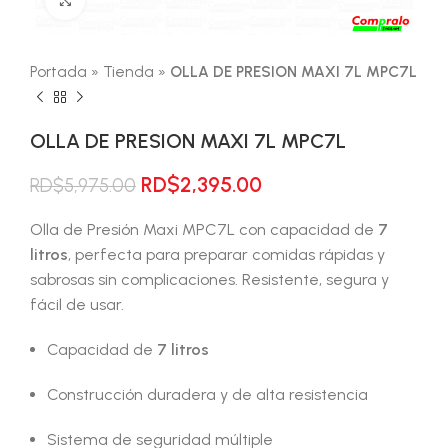
Portada
»
Tienda
»
OLLA DE PRESION MAXI 7L MPC7L
OLLA DE PRESION MAXI 7L MPC7L
El
El
RD$
2,395.00
RD$
5,975.00
precio
precio
original
actual
Olla de Presión Maxi MPC7L con capacidad de
7
era:
es:
litros
, perfecta para preparar comidas rápidas y
RD$5,975.00.
RD$2,395.00.
sabrosas sin complicaciones. Resistente, segura y
fácil de usar.
Capacidad de
7 litros
Construcción duradera y de alta resistencia
Sistema de seguridad múltiple