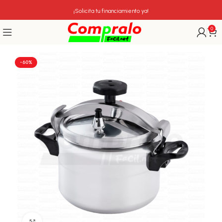
¡Solicita tu financiamiento ya!
0
-60%
Click para agrandar