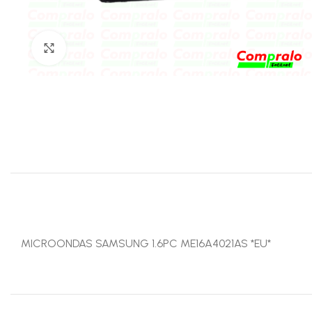
Click para agrandar
MICROONDAS SAMSUNG 1.6PC ME16A4021AS *EU*