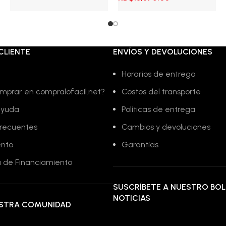
Leer más
era:
es:
precio
precio
.
RD$5,975.00.
RD$2,575.00.
original
actual
Añadir al carrito
era:
es:
RD$29,350.00.
RD$18,375.00.
CLIENTE
ENVÍOS Y DEVOLUCIONES
Horarios de entrega
mprar en compralofacil.net?
Costos del transporte
ayuda
Políticas de entrega
frecuentes
Cambios y devoluciones
ento
Garantías
 de Financiamiento
SUSCRÍBETE A NUESTRO BOL
NOTICIAS
ESTRA COMUNIDAD