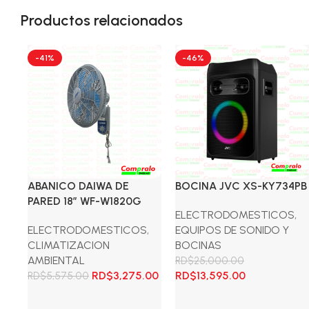
Productos relacionados
-41%
-46%
ABANICO DAIWA DE
BOCINA JVC XS-KY734PB
PARED 18″ WF-W1820G
ELECTRODOMESTICOS
,
ELECTRODOMESTICOS
,
EQUIPOS DE SONIDO Y
CLIMATIZACION
BOCINAS
AMBIENTAL
RD$
25,000.00
El
El
El
El
RD$
3,275.00
RD$
13,595.00
RD$
5,575.00
precio
precio
precio
precio
original
actual
original
actual