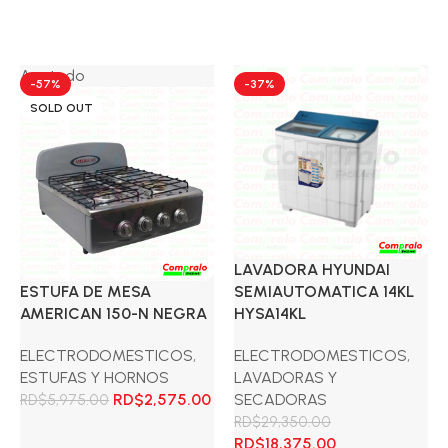
Agotado
-57%
-37%
SOLD OUT
LAVADORA HYUNDAI
ESTUFA DE MESA
SEMIAUTOMATICA 14KL
AMERICAN 150-N NEGRA
HYSA14KL
ELECTRODOMESTICOS
,
ELECTRODOMESTICOS
,
ESTUFAS Y HORNOS
LAVADORAS Y
El
El
RD$
2,575.00
SECADORAS
RD$
5,975.00
precio
precio
RD$
29,350.00
original
actual
El
El
RD$
18,375.00