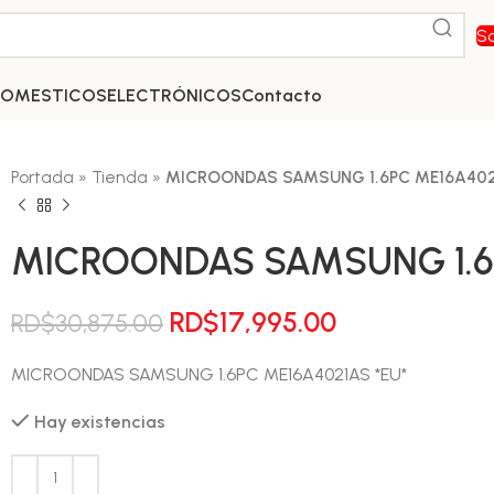
So
DOMESTICOS
ELECTRÓNICOS
Contacto
Portada
»
Tienda
»
MICROONDAS SAMSUNG 1.6PC ME16A40
MICROONDAS SAMSUNG 1.6
El
El
RD$
17,995.00
RD$
30,875.00
precio
precio
MICROONDAS SAMSUNG 1.6PC ME16A4021AS *EU*
original
actual
era:
es:
Hay existencias
RD$30,875.00.
RD$17,995.00