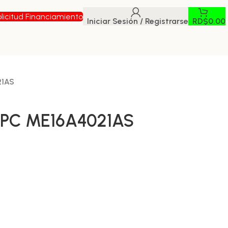
licitud Financiamiento
Iniciar Sesión / Registrarse
RD$
0.00
21AS
PC ME16A4021AS
.