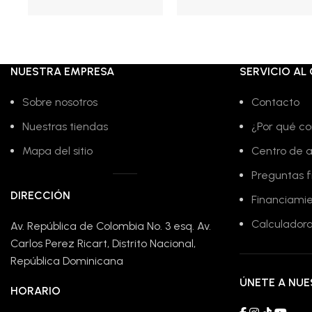
Añadir al carrito
Añadir al carrito
era:
es:
era:
es:
RD$5,575.00.
RD$3,275.00.
RD$25,000.00.
RD$13,595.00
NUESTRA EMPRESA
SERVICIO AL 
Sobre nosotros
Contacto
Nuestras tiendas
¿Por qué co
Mapa del sitio
Centro de 
Preguntas 
DIRECCIÓN
Financiami
Calculadora
Av. República de Colombia No. 3 esq. Av.
Carlos Perez Ricart, Distrito Nacional,
República Dominicana
ÚNETE A NU
HORARIO