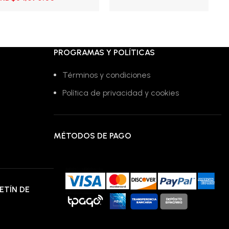
Leer más
A
precio
precio
era:
es:
era
original
actual
RD$50,000.00.
RD$29,995.00.
RD
Leer más
era:
es:
RD$42,275.00.
RD$34,675.00.
PROGRAMAS Y POLÍTICAS
Términos y condiciones
Política de privacidad y cookies
MÉTODOS DE PAGO
ETÍN DE