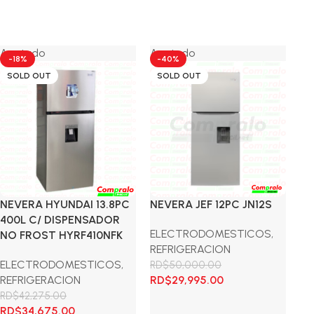
Agotado
Agotado
-18%
-40%
-
SOLD OUT
SOLD OUT
TO
NEVERA HYUNDAI 13.8PC
NEVERA JEF 12PC JN12S
HY
400L C/ DISPENSADOR
ELECTRODOMESTICOS
,
TO
NO FROST HYRF410NFK
REFRIGERACION
E
ELECTRODOMESTICOS
,
RD$
50,000.00
RD
El
El
El
REFRIGERACION
RD$
29,995.00
R
precio
precio
pr
RD$
42,275.00
El
El
original
actual
ori
RD$
34,675.00