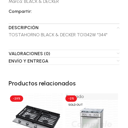
Marca:
BLACK & DECKER
Compartir:
DESCRIPCIÓN
TOSTAHORNO BLACK & DECKER TO1342W *344*
VALORACIONES (0)
ENVÍO Y ENTREGA
Productos relacionados
Agotado
-28%
-2%
-4
SOLD OUT