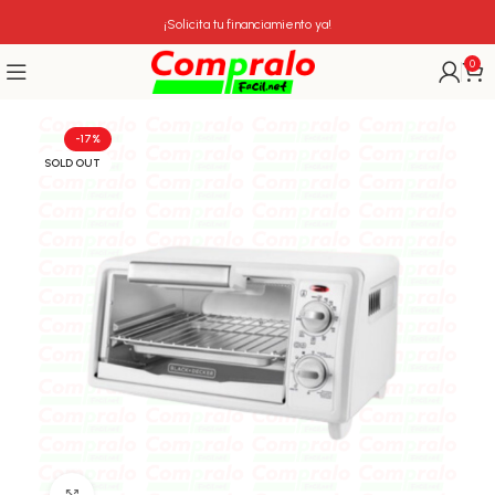
¡Solicita tu financiamiento ya!
0
-17%
SOLD OUT
Click para agrandar