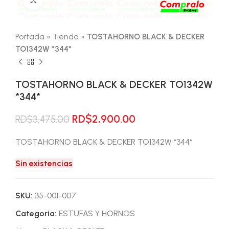
Portada
»
Tienda
»
TOSTAHORNO BLACK & DECKER
TO1342W *344*
TOSTAHORNO BLACK & DECKER TO1342W
*344*
El
El
RD$
2,900.00
RD$
3,475.00
precio
precio
original
actual
TOSTAHORNO BLACK & DECKER TO1342W *344*
era:
es:
Sin existencias
RD$3,475.00.
RD$2,900.00.
SKU:
35-001-007
Categoría:
ESTUFAS Y HORNOS